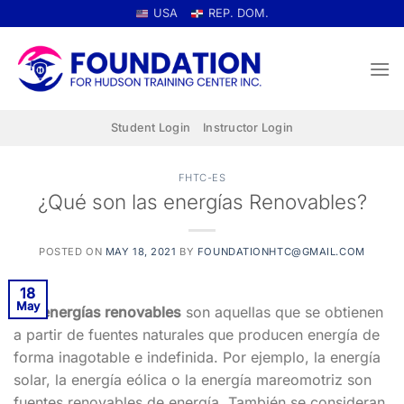
Skip
USA
REP. DOM.
to
content
Student Login
Instructor Login
FHTC-ES
¿Qué son las energías Renovables?
POSTED ON
MAY 18, 2021
BY
FOUNDATIONHTC@GMAIL.COM
18
May
Las
energías renovables
son aquellas que se obtienen
a partir de fuentes naturales que producen energía de
forma inagotable e indefinida. Por ejemplo, la energía
solar, la energía eólica o la energía mareomotriz son
fuentes renovables de energía. También se consideran